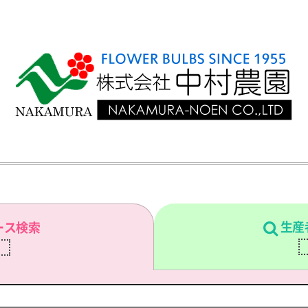
生産
ース検索
刷