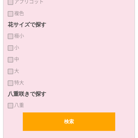
アプリコット
複色
花サイズで探す
極小
小
中
大
特大
八重咲きで探す
八重