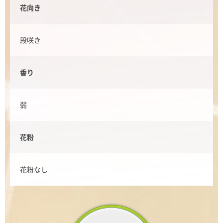
花向き
段咲き
香り
弱
花粉
花粉なし