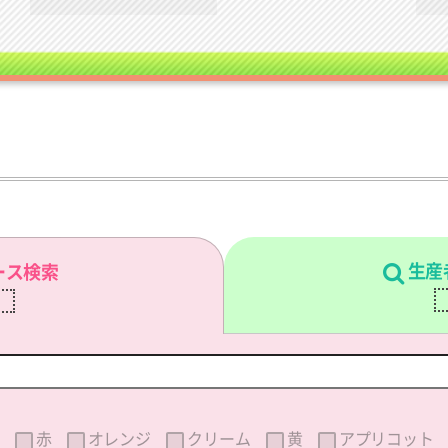
生産
ース検索
刷
赤
オレンジ
クリーム
黄
アプリコット