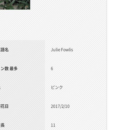
英語名
Julie Fowlis
リン数 最多
6
色
ピンク
開花日
2017/2/10
枝長
11