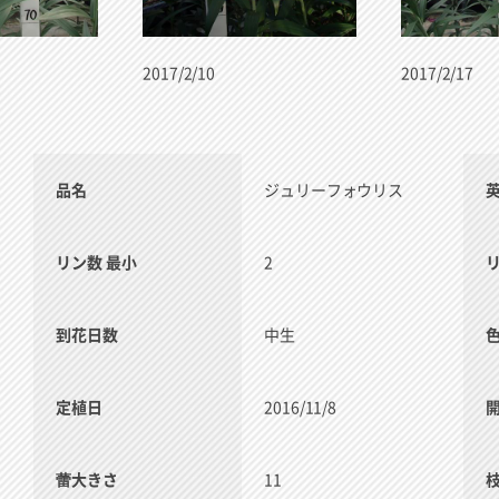
2017/2/10
2017/2/17
品名
ジュリーフォウリス
リン数 最小
2
到花日数
中生
定植日
2016/11/8
蕾大きさ
11