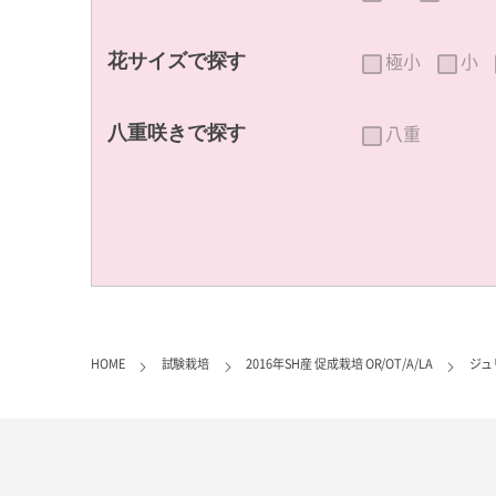
極小
小
花サイズで探す
八重
八重咲きで探す
HOME
試験栽培
2016年SH産 促成栽培 OR/OT/A/LA
ジュ