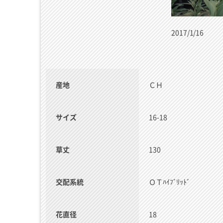
2017/1/16
産地
ＣＨ
サイズ
16-18
草丈
130
交配系統
ＯＴﾊｲﾌﾞﾘｯﾄﾞ
花直径
18