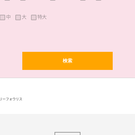
中
大
特大
リーフォウリス