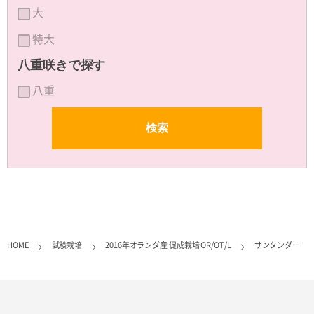
大
特大
八重咲きで探す
八重
HOME
試験栽培
2016年オランダ産 促成栽培 OR/OT/L
サンタンダー