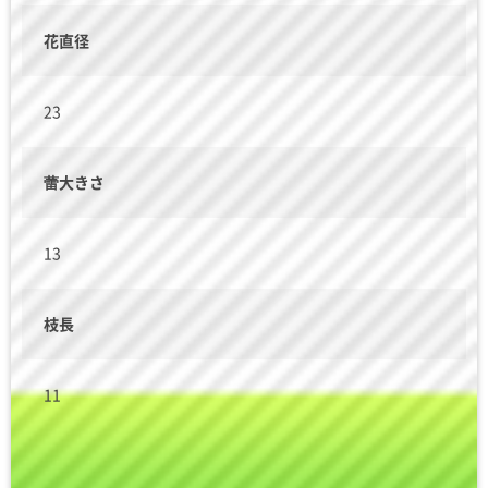
花直径
23
蕾大きさ
13
枝長
11