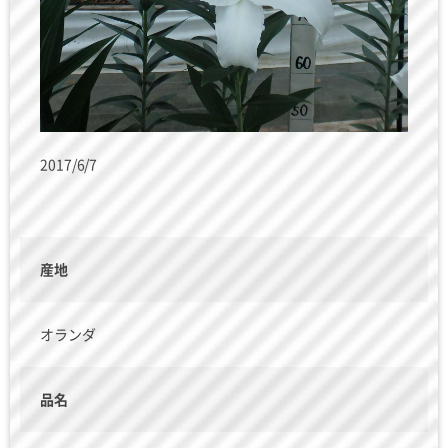
2017/6/7
産地
オランダ
品名