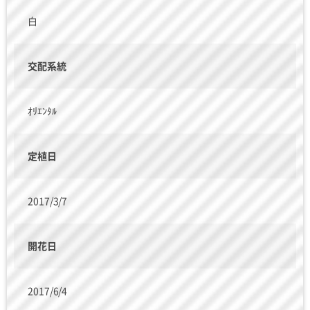
白
交配系統
ｵﾘｴﾝﾀﾙ
定植日
2017/3/7
開花日
2017/6/4