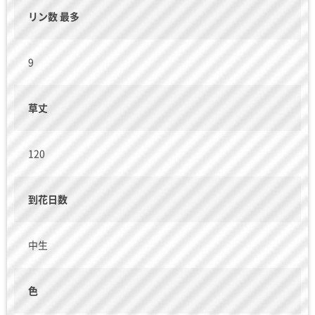
リン数 最多
9
草丈
120
到花日数
中生
色