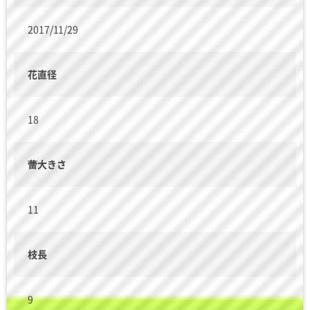
2017/11/29
花直径
18
蕾大きさ
11
枝長
9