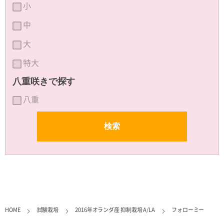
小
中
大
特大
八重咲きで探す
八重
HOME
試験栽培
2016年オランダ産 抑制栽培 A/LA
フォローミー