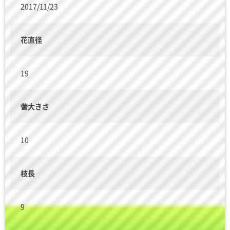
2017/11/23
花直径
19
蕾大きさ
10
枝長
9