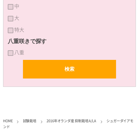
中
大
特大
八重咲きで探す
八重
HOME
試験栽培
2016年オランダ産 抑制栽培 A/LA
シュガーダイアモ
ンド