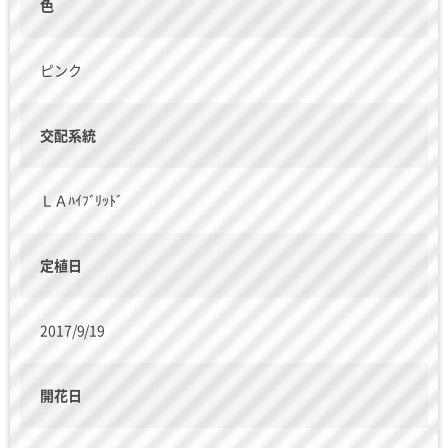
色
ピンク
交配系統
ＬＡﾊｲﾌﾞﾘｯﾄﾞ
定植日
2017/9/19
開花日