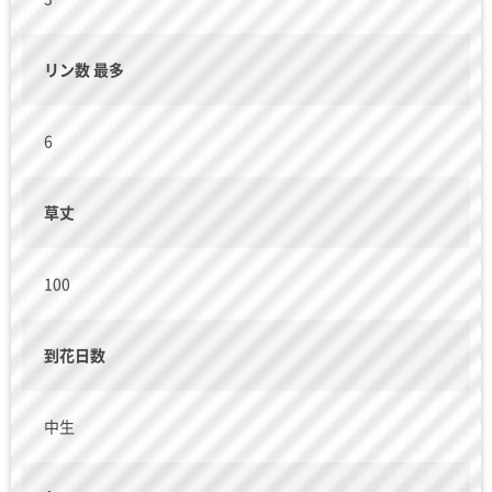
リン数 最多
6
草丈
100
到花日数
中生