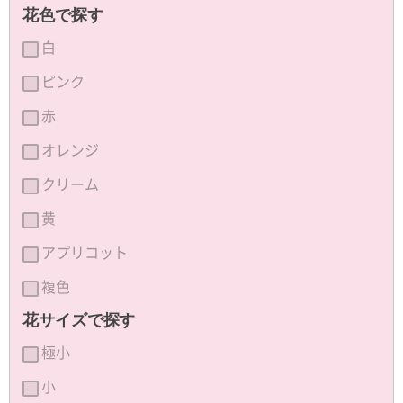
花色で探す
白
ピンク
赤
オレンジ
クリーム
黄
アプリコット
複色
花サイズで探す
極小
小