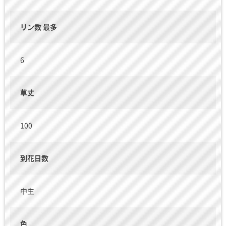
リン数 最多
6
草丈
100
到花日数
中生
色