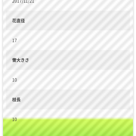
2017/11/21
花直径
17
蕾大きさ
10
枝長
10