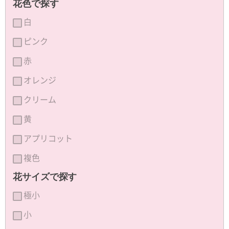
花色で探す
白
ピンク
赤
オレンジ
クリーム
黄
アプリコット
複色
花サイズで探す
極小
小