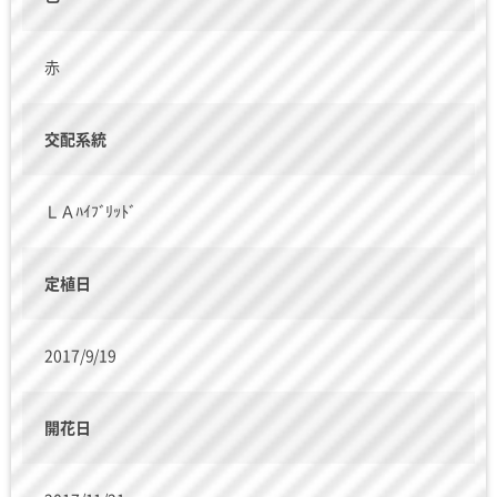
赤
交配系統
ＬＡﾊｲﾌﾞﾘｯﾄﾞ
定植日
2017/9/19
開花日