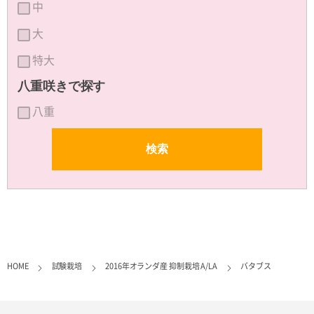
中
大
特大
八重咲きで探す
八重
HOME
試験栽培
2016年オランダ産 抑制栽培 A/LA
バタブス