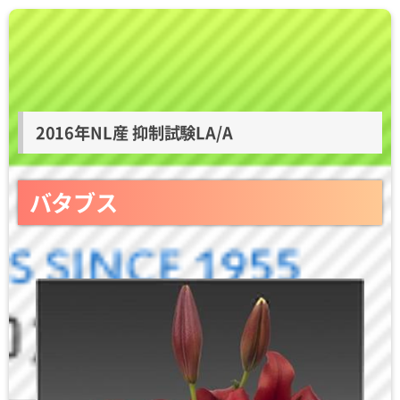
2016年NL産 抑制試験LA/A
バタブス