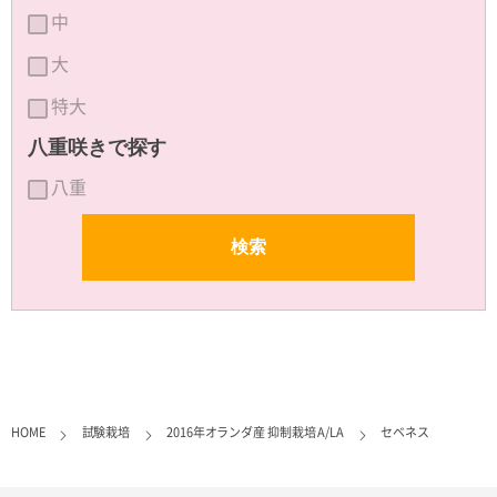
中
大
特大
八重咲きで探す
八重
HOME
試験栽培
2016年オランダ産 抑制栽培 A/LA
セベネス