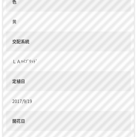
色
黄
交配系統
ＬＡﾊｲﾌﾞﾘｯﾄﾞ
定植日
2017/9/19
開花日