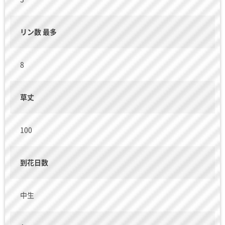
リン数 最多
8
草丈
100
到花日数
中生