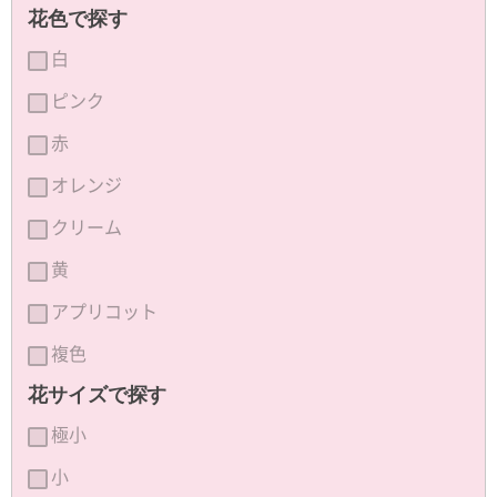
花色で探す
白
ピンク
赤
オレンジ
クリーム
黄
アプリコット
複色
花サイズで探す
極小
小