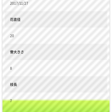
2017/11/27
花直径
20
蕾大きさ
8
枝長
7