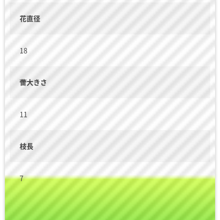
花直径
18
蕾大きさ
11
枝長
7