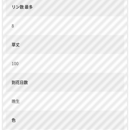
リン数 最多
8
草丈
100
到花日数
晩生
色