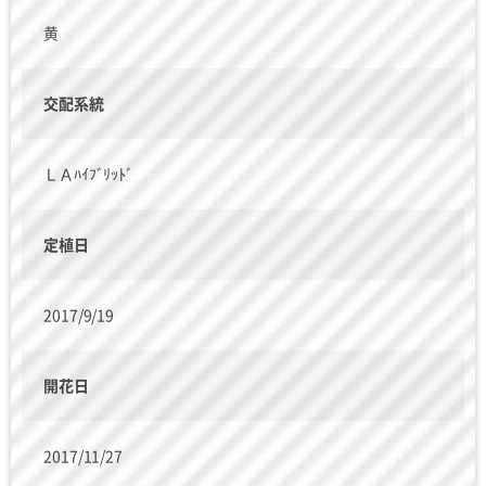
黄
交配系統
ＬＡﾊｲﾌﾞﾘｯﾄﾞ
定植日
2017/9/19
開花日
2017/11/27