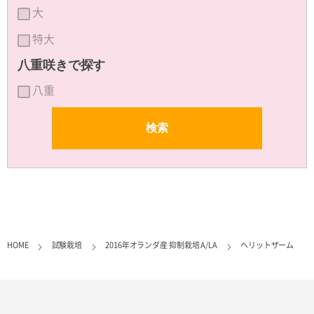
大
特大
八重咲きで探す
八重
HOME
試験栽培
2016年オランダ産 抑制栽培 A/LA
ヘリットザーム