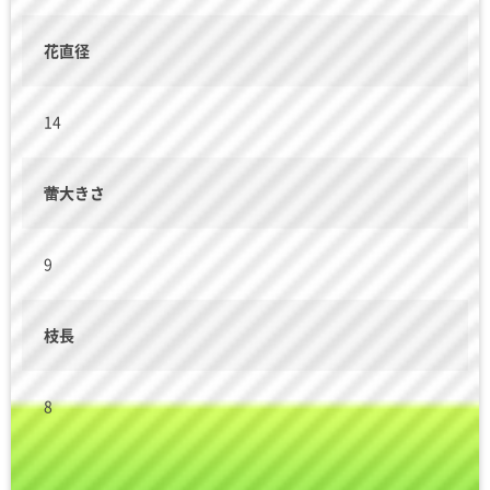
花直径
14
蕾大きさ
9
枝長
8