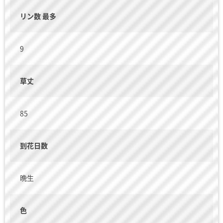
リン数 最多
9
草丈
85
到花日数
晩生
色