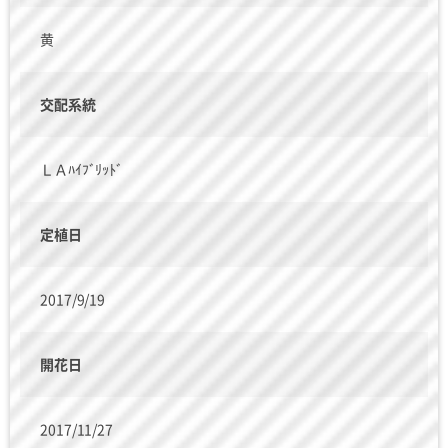
黄
交配系統
ＬＡﾊｲﾌﾞﾘｯﾄﾞ
定植日
2017/9/19
開花日
2017/11/27