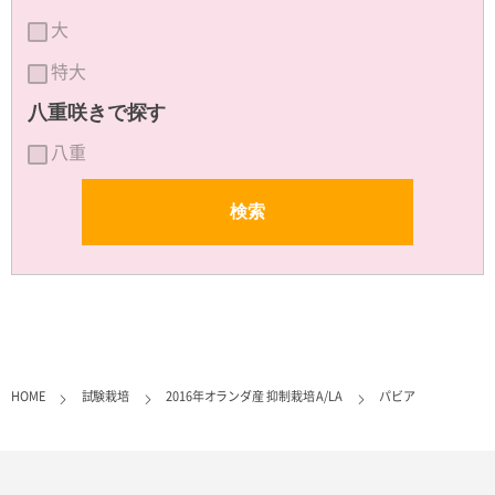
大
特大
八重咲きで探す
八重
HOME
試験栽培
2016年オランダ産 抑制栽培 A/LA
パビア