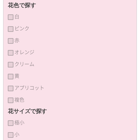
花色で探す
白
ピンク
赤
オレンジ
クリーム
黄
アプリコット
複色
花サイズで探す
極小
小