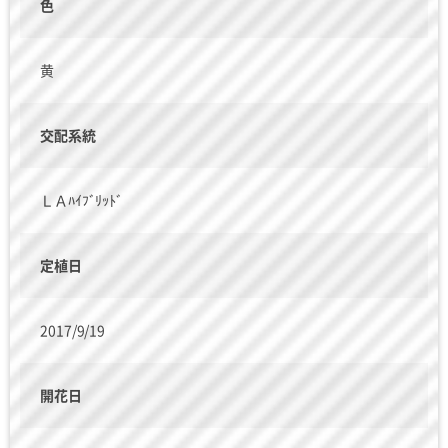
色
黄
交配系統
ＬＡﾊｲﾌﾞﾘｯﾄﾞ
定植日
2017/9/19
開花日