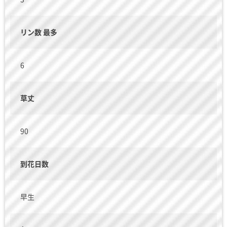
リン数 最多
6
草丈
90
到花日数
早生