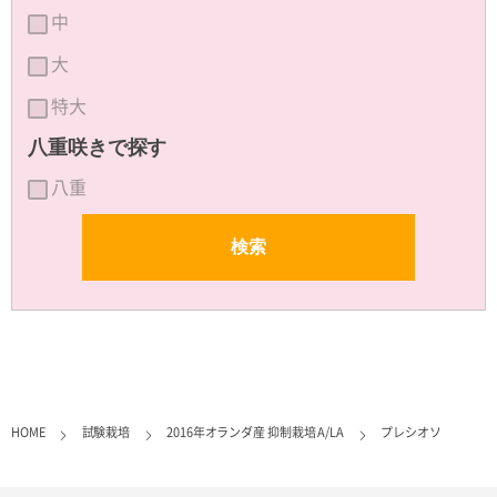
中
大
特大
八重咲きで探す
八重
HOME
試験栽培
2016年オランダ産 抑制栽培 A/LA
プレシオソ