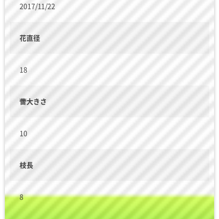
2017/11/22
花直径
18
蕾大きさ
10
枝長
8