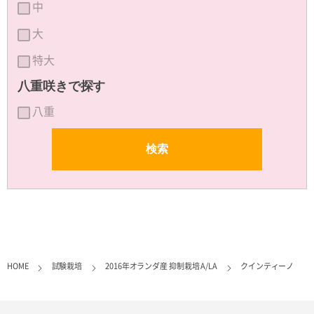
中
大
特大
八重咲きで探す
八重
HOME
試験栽培
2016年オランダ産 抑制栽培 A/LA
クインティーノ