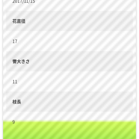
2017/11/15
花直径
17
蕾大きさ
11
枝長
9