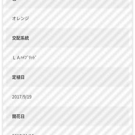
オレンジ
交配系統
ＬＡﾊｲﾌﾞﾘｯﾄﾞ
定植日
2017/9/19
開花日