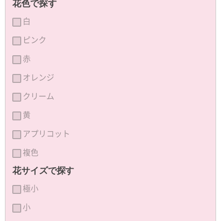
花色で探す
白
ピンク
赤
オレンジ
クリーム
黄
アプリコット
複色
花サイズで探す
極小
小