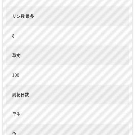
リン数 最多
8
草丈
100
到花日数
早生
色