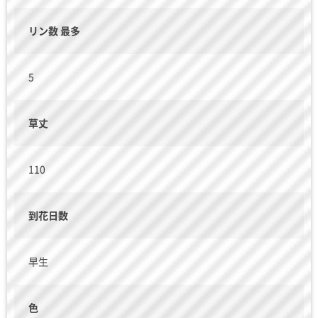
リン数 最多
5
草丈
110
到花日数
早生
色