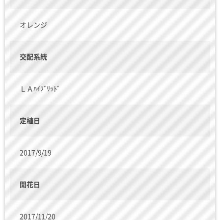
オレンジ
交配系統
ＬＡﾊｲﾌﾞﾘｯﾄﾞ
定植日
2017/9/19
開花日
2017/11/20