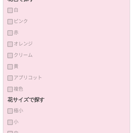
白
ピンク
赤
オレンジ
クリーム
黄
アプリコット
複色
花サイズで探す
極小
小
中