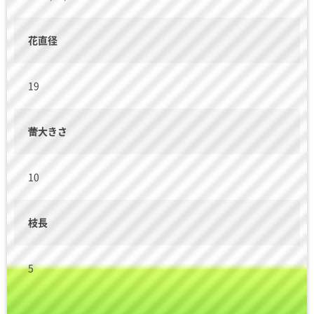
花直径
19
蕾大きさ
10
枝長
5