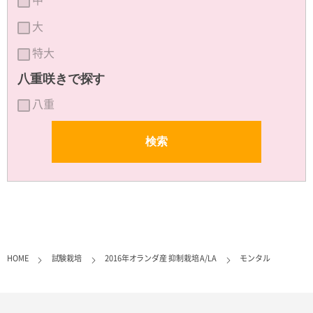
大
特大
八重咲きで探す
八重
HOME
試験栽培
2016年オランダ産 抑制栽培 A/LA
モンタル