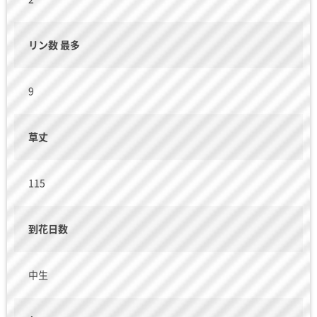
リン数 最多
9
草丈
115
到花日数
中生