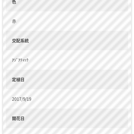
色
赤
交配系統
ｱｼﾞｱﾃｨｯｸ
定植日
2017/9/19
開花日