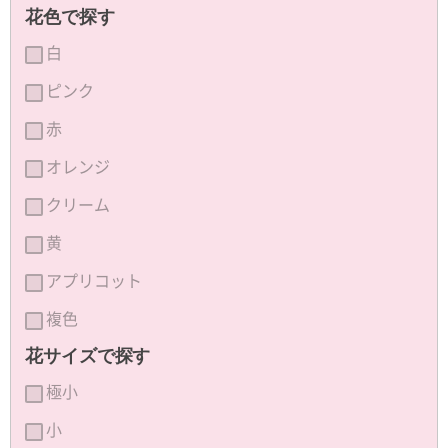
花色で探す
白
ピンク
赤
オレンジ
クリーム
黄
アプリコット
複色
花サイズで探す
極小
小