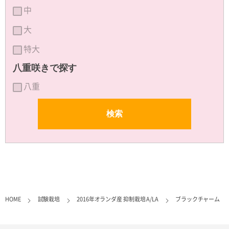
中
大
特大
八重咲きで探す
八重
HOME
試験栽培
2016年オランダ産 抑制栽培 A/LA
ブラックチャーム