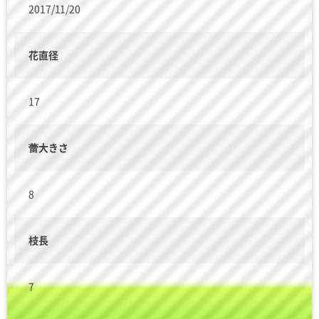
2017/11/20
花直径
17
蕾大きさ
8
枝長
7