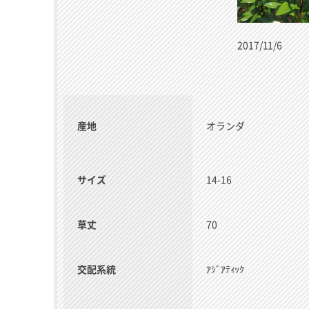
2017/11/6
産地
オランダ
サイズ
14-16
草丈
70
交配系統
ｱｼﾞｱﾃｨｯｸ