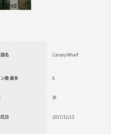
英語名
Canary Wharf
リン数 最多
6
色
赤
開花日
2017/11/13