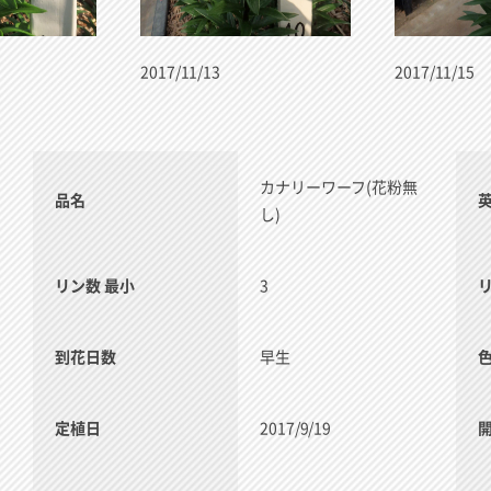
2017/11/13
2017/11/15
カナリーワーフ(花粉無
品名
し)
リン数 最小
3
到花日数
早生
定植日
2017/9/19