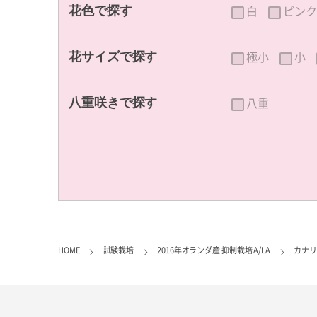
白
ピンク
花色で探す
極小
小
花サイズで探す
八重
八重咲きで探す
HOME
試験栽培
2016年オランダ産 抑制栽培 A/LA
カナリ