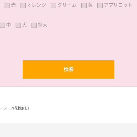
赤
オレンジ
クリーム
黄
アプリコット
中
大
特大
ーワーフ(花粉無し)