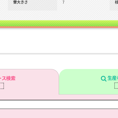
蕾大きさ
7
生産
ース検索
刷