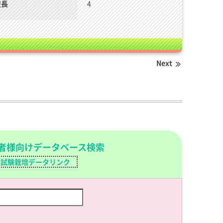
枝長
4
Next
者様向けデータベース検索
試験栽培データリンク