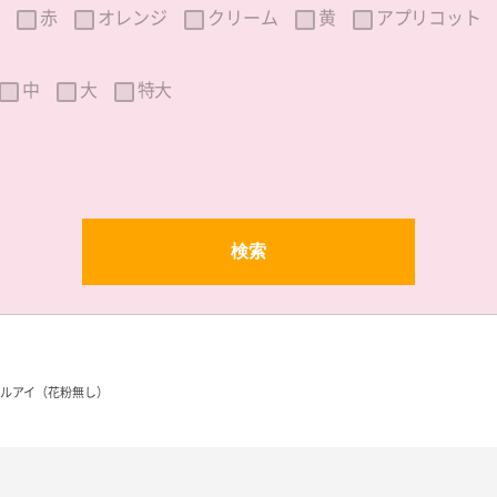
赤
オレンジ
クリーム
黄
アプリコット
中
大
特大
ルアイ（花粉無し）