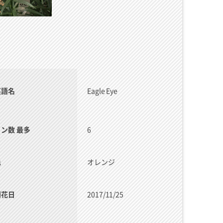
英語名
Eagle Eye
リン数 最多
6
色
オレンジ
開花日
2017/11/25