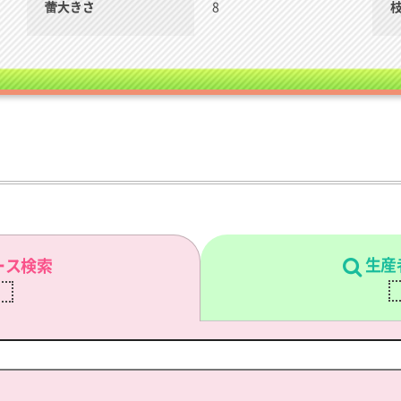
蕾大きさ
8
生産
ース検索
刷