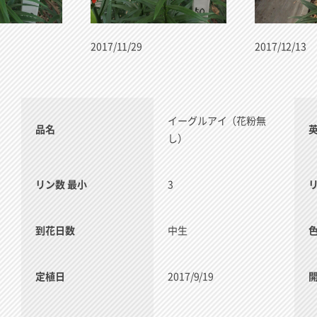
2017/11/29
2017/12/13
イーグルアイ（花粉無
品名
し）
リン数 最小
3
到花日数
中生
定植日
2017/9/19