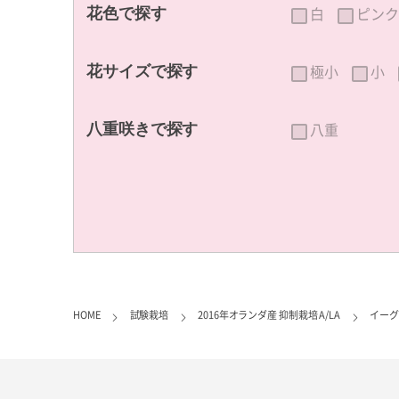
白
ピンク
花色で探す
極小
小
花サイズで探す
八重
八重咲きで探す
HOME
試験栽培
2016年オランダ産 抑制栽培 A/LA
イーグ