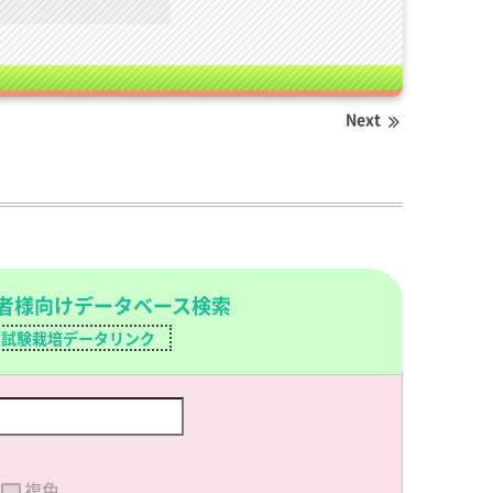
Next
者様向けデータベース検索
試験栽培データリンク
複色