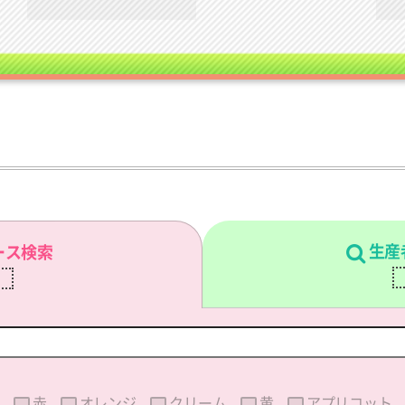
生産
ース検索
刷
赤
オレンジ
クリーム
黄
アプリコット