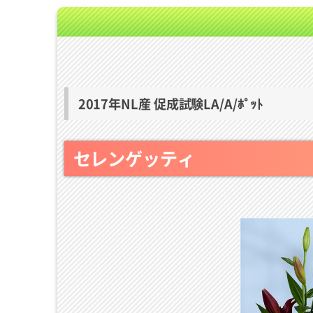
2017年NL産 促成試験LA/A/ﾎﾟｯﾄ
セレンゲッティ