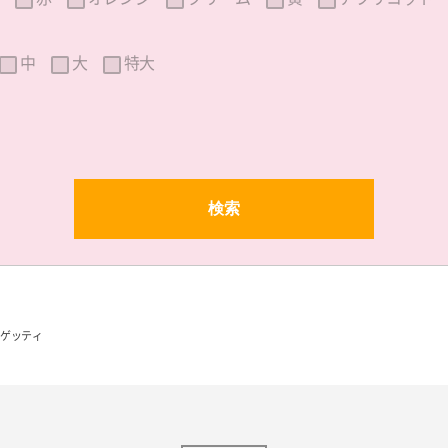
中
大
特大
ゲッティ