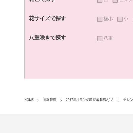
極小
小
花サイズで探す
八重
八重咲きで探す
HOME
試験栽培
2017年オランダ産 促成栽培 A/LA
セレン