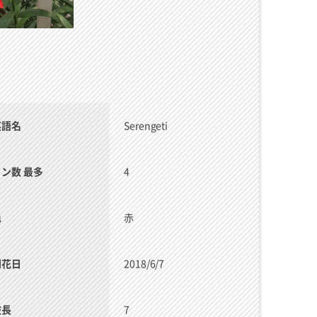
英語名
Serengeti
リン数 最多
4
色
赤
開花日
2018/6/7
枝長
7