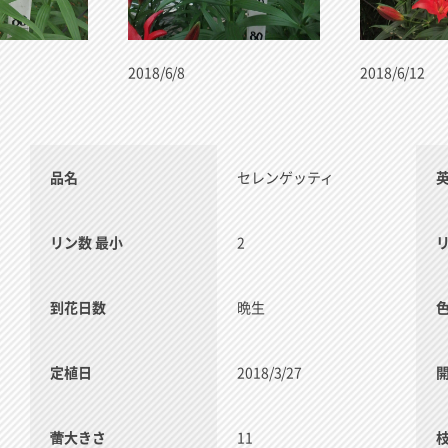
2018/6/8
2018/6/12
品名
セレンゲッティ
リン数 最小
2
到花日数
晩生
定植日
2018/3/27
蕾大きさ
11