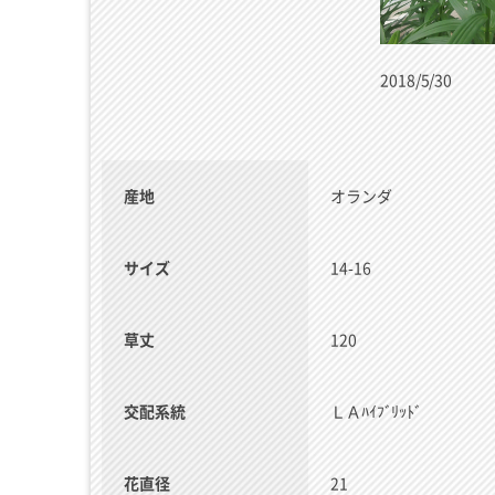
2018/5/30
産地
オランダ
サイズ
14-16
草丈
120
交配系統
ＬＡﾊｲﾌﾞﾘｯﾄﾞ
花直径
21