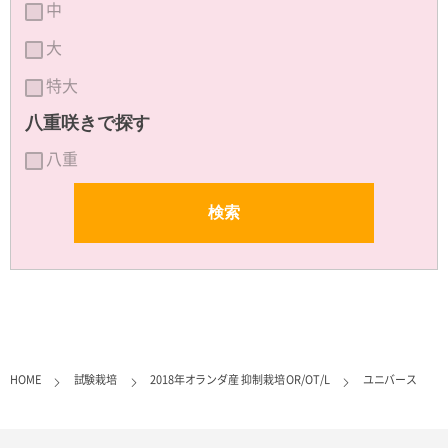
中
大
特大
八重咲きで探す
八重
HOME
試験栽培
2018年オランダ産 抑制栽培 OR/OT/L
ユニバース