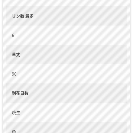
リン数 最多
6
草丈
90
到花日数
晩生
色