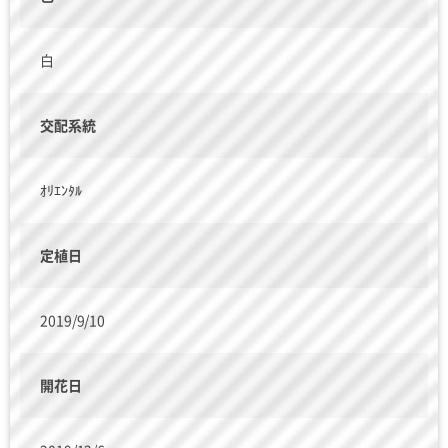
白
交配系統
ｵﾘｴﾝﾀﾙ
定植日
2019/9/10
開花日