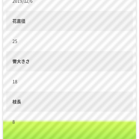
2019/12/6
花直径
25
蕾大きさ
18
枝長
8