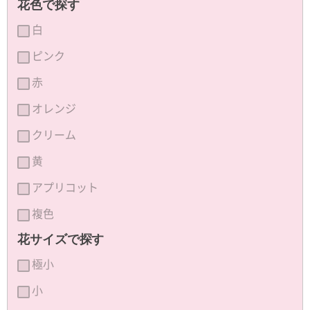
花色で探す
白
ピンク
赤
オレンジ
クリーム
黄
アプリコット
複色
花サイズで探す
極小
小