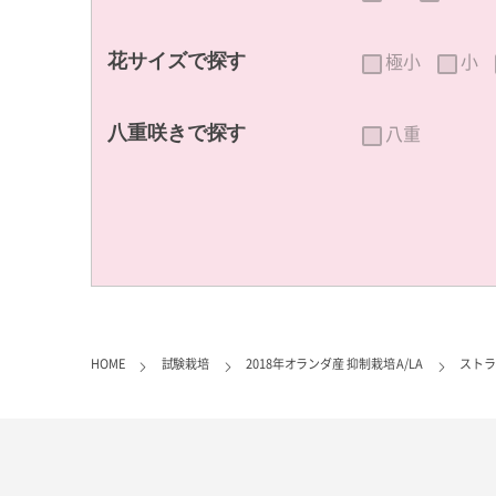
極小
小
花サイズで探す
八重
八重咲きで探す
HOME
試験栽培
2018年オランダ産 抑制栽培 A/LA
ストラ