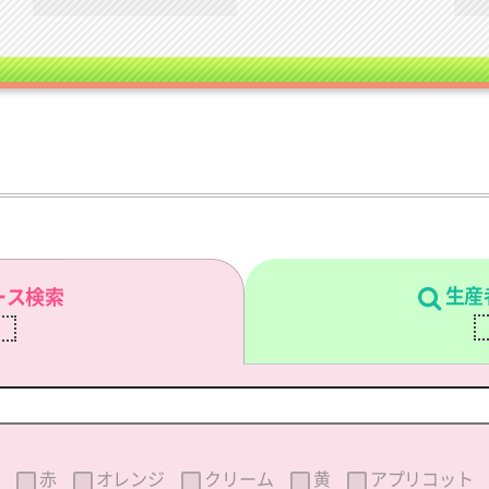
生産
ース検索
刷
赤
オレンジ
クリーム
黄
アプリコット