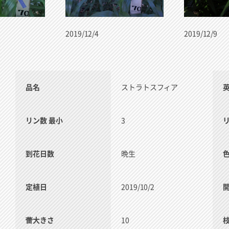
2019/12/4
2019/12/9
品名
ストラトスフィア
リン数 最小
3
到花日数
晩生
定植日
2019/10/2
蕾大きさ
10