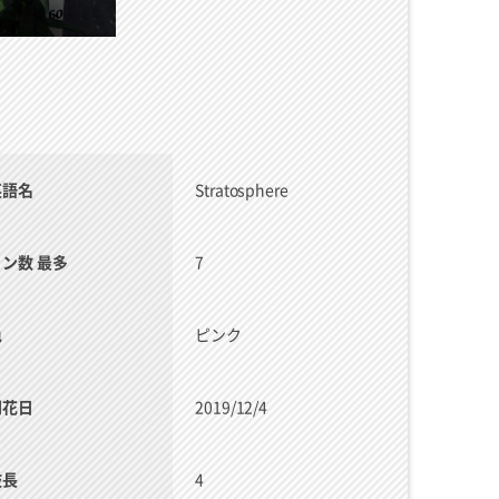
英語名
Stratosphere
リン数 最多
7
色
ピンク
開花日
2019/12/4
枝長
4