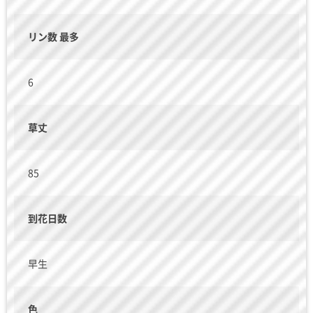
リン数 最多
6
草丈
85
到花日数
早生
色