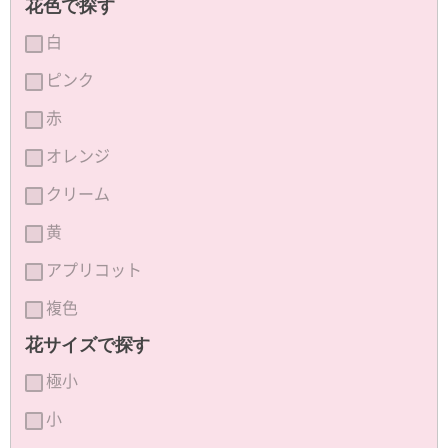
花色で探す
白
ピンク
赤
オレンジ
クリーム
黄
アプリコット
複色
花サイズで探す
極小
小