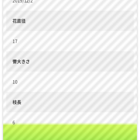
2019/12/2
花直径
17
蕾大きさ
10
枝長
6