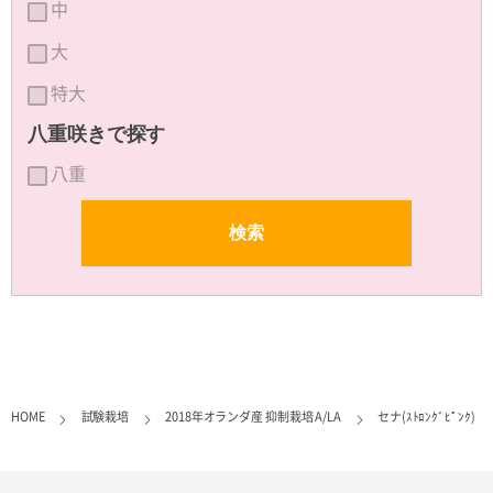
中
大
特大
八重咲きで探す
八重
HOME
試験栽培
2018年オランダ産 抑制栽培 A/LA
セナ(ｽﾄﾛﾝｸﾞﾋﾟﾝｸ)