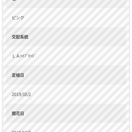
ピンク
交配系統
ＬＡﾊｲﾌﾞﾘｯﾄﾞ
定植日
2019/10/2
開花日