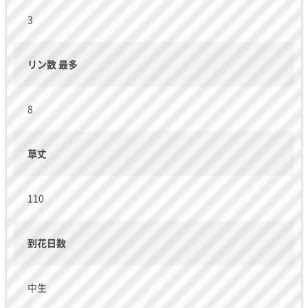
3
リン数 最多
8
草丈
110
到花日数
中生