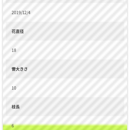
2019/12/4
花直径
18
蕾大きさ
10
枝長
6