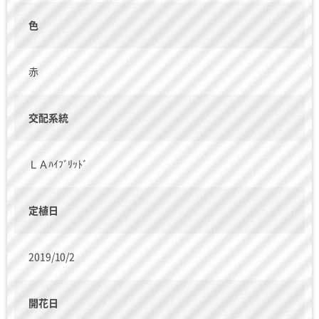
色
赤
交配系統
ＬＡﾊｲﾌﾞﾘｯﾄﾞ
定植日
2019/10/2
開花日