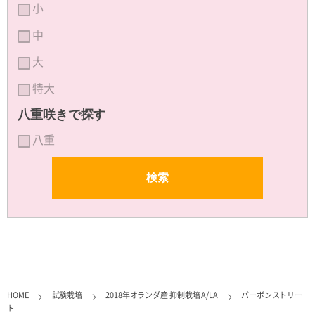
小
中
大
特大
八重咲きで探す
八重
HOME
試験栽培
2018年オランダ産 抑制栽培 A/LA
バーボンストリー
ト