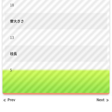
18
蕾大きさ
13
枝長
5
Prev
Next