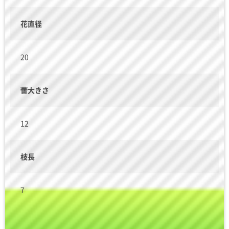
花直径
20
蕾大きさ
12
枝長
7