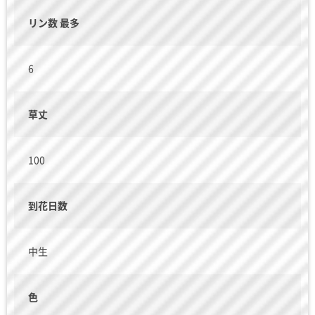
リン数 最多
6
草丈
100
到花日数
中生
色