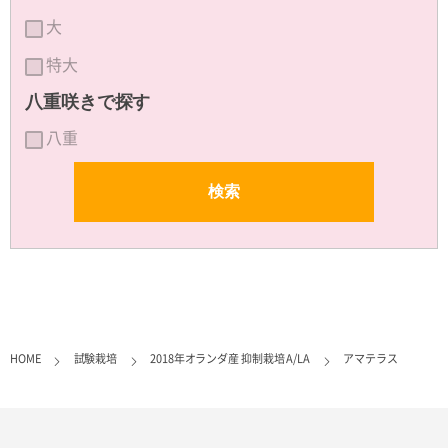
大
特大
八重咲きで探す
八重
HOME
試験栽培
2018年オランダ産 抑制栽培 A/LA
アマテラス