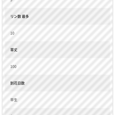
リン数 最多
10
草丈
100
到花日数
早生