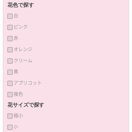
花色で探す
白
ピンク
赤
オレンジ
クリーム
黄
アプリコット
複色
花サイズで探す
極小
小