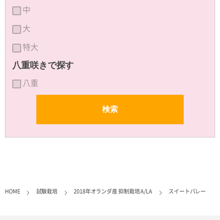
中
大
特大
八重咲きで探す
八重
HOME
試験栽培
2018年オランダ産 抑制栽培 A/LA
スイートバレー