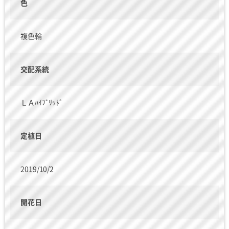
色
複色輪
交配系統
ＬＡﾊｲﾌﾞﾘｯﾄﾞ
定植日
2019/10/2
開花日