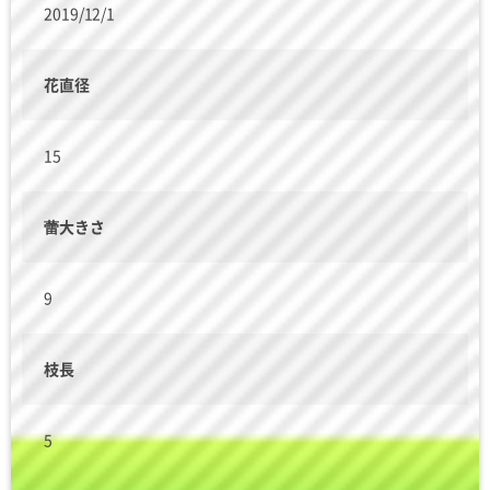
2019/12/1
花直径
15
蕾大きさ
9
枝長
5