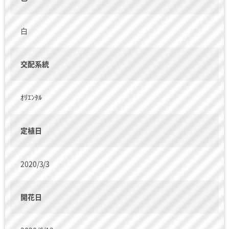
白
交配系統
ｵﾘｴﾝﾀﾙ
定植日
2020/3/3
開花日