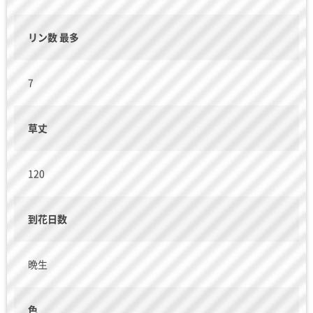
リン数 最多
7
草丈
120
到花日数
晩生
色