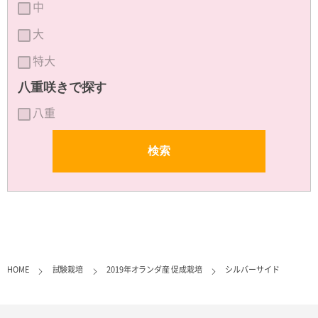
中
大
特大
八重咲きで探す
八重
HOME
試験栽培
2019年オランダ産 促成栽培
シルバーサイド