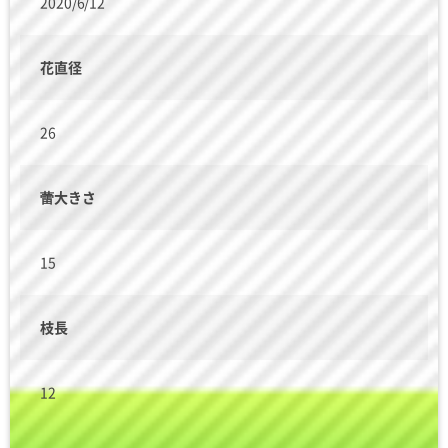
2020/6/12
花直径
26
蕾大きさ
15
枝長
12