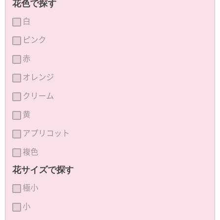
花色で探す
白
ピンク
赤
オレンジ
クリーム
黄
アプリコット
複色
花サイズで探す
極小
小