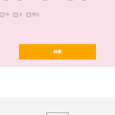
中
大
特大