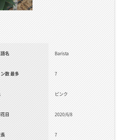
英語名
Barista
リン数 最多
7
色
ピンク
開花日
2020/6/8
枝長
7