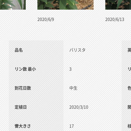
2020/6/9
2020/6/13
品名
バリスタ
リン数 最小
3
到花日数
中生
定植日
2020/3/10
蕾大きさ
17