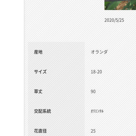
2020/5/25
産地
オランダ
サイズ
18-20
草丈
90
交配系統
ｵﾘｴﾝﾀﾙ
花直径
25