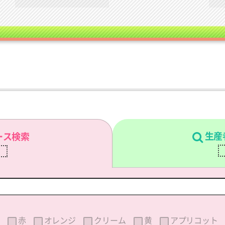
生産
ース検索
刷
赤
オレンジ
クリーム
黄
アプリコット