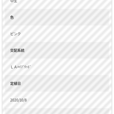
中生
色
ピンク
交配系統
ＬＡﾊｲﾌﾞﾘｯﾄﾞ
定植日
2020/10/8