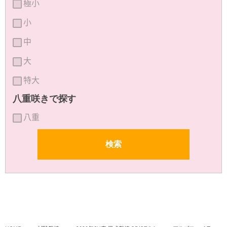
極小
小
中
大
特大
八重咲きで探す
八重