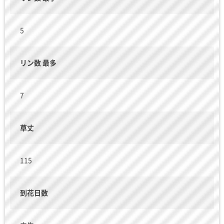
5
リン数 最多
7
草丈
115
到花日数