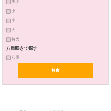
極小
小
中
大
特大
八重咲きで探す
八重