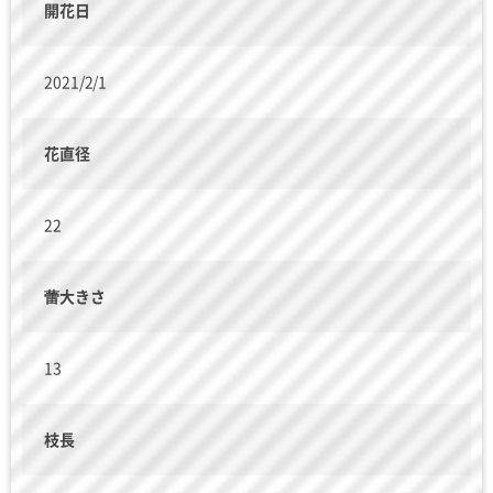
開花日
2021/2/1
花直径
22
蕾大きさ
13
枝長