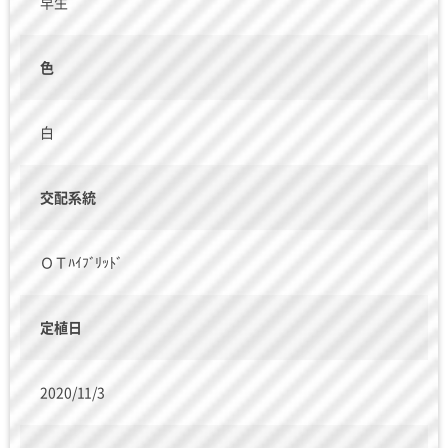
早生
色
白
交配系統
ＯＴﾊｲﾌﾞﾘｯﾄﾞ
定植日
2020/11/3