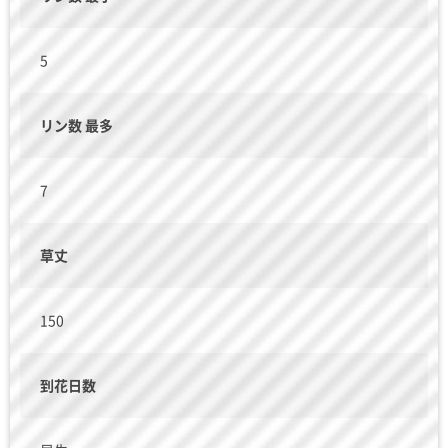
5
リン数 最多
7
草丈
150
到花日数