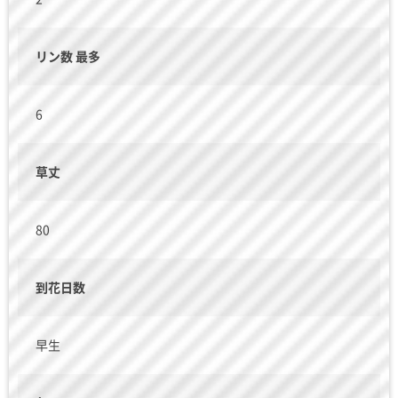
リン数 最多
6
草丈
80
到花日数
早生