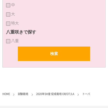
中
大
特大
八重咲きで探す
八重
HOME
試験栽培
2020年SH産 促成栽培 OR/OT/LA
トーバ