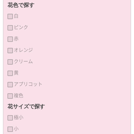
花色で探す
白
ピンク
赤
オレンジ
クリーム
黄
アプリコット
複色
花サイズで探す
極小
小