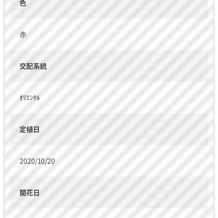
色
赤
交配系統
ｵﾘｴﾝﾀﾙ
定植日
2020/10/20
開花日