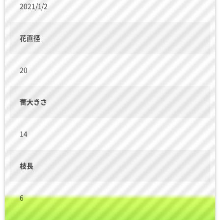
2021/1/2
花直径
20
蕾大きさ
14
枝長
6