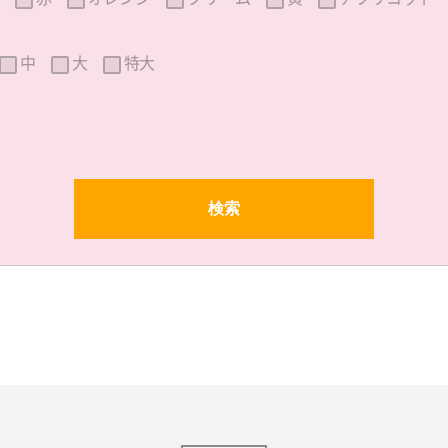
中
大
特大