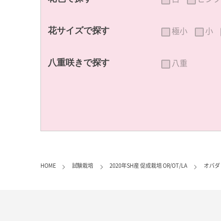
極小
小
花サイズで探す
八重
八重咲きで探す
HOME
試験栽培
2020年SH産 促成栽培 OR/OT/LA
オバダ