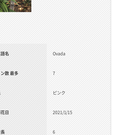
英語名
Ovada
リン数 最多
7
色
ピンク
開花日
2021/1/15
枝長
6