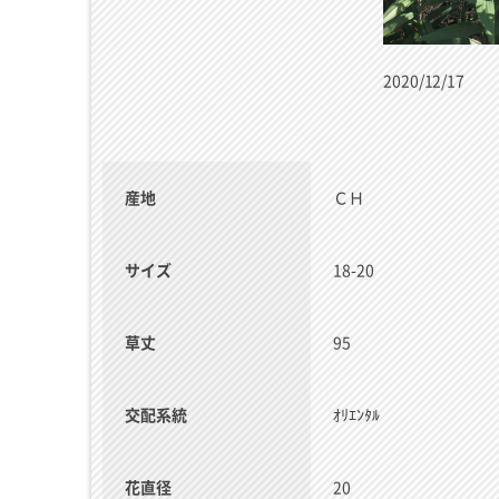
2020/12/17
産地
ＣＨ
サイズ
18-20
草丈
95
交配系統
ｵﾘｴﾝﾀﾙ
花直径
20