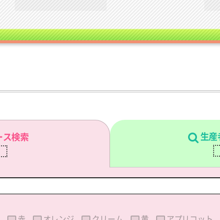
生産
ース検索
刷
赤
オレンジ
クリーム
黄
アプリコット