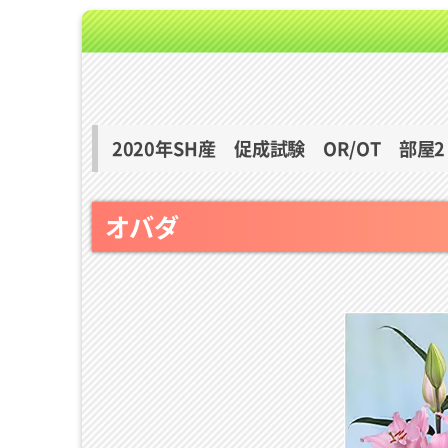
2020年SH産 促成試験 OR/OT 部屋2
オバダ