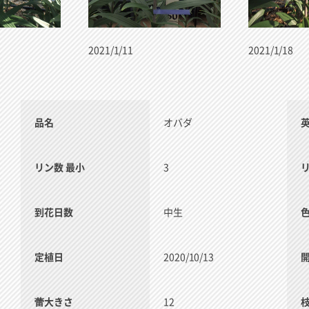
2021/1/11
2021/1/18
品名
オバダ
リン数 最小
3
到花日数
中生
定植日
2020/10/13
蕾大きさ
12