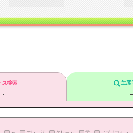
生産
ース検索
刷
赤
オレンジ
クリーム
黄
アプリコット