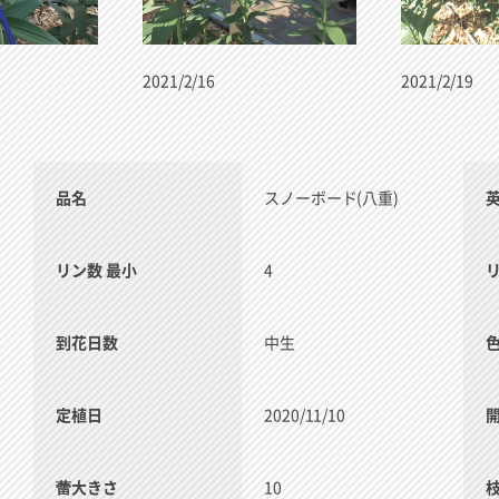
2021/2/16
2021/2/19
品名
スノーボード(八重)
リン数 最小
4
到花日数
中生
定植日
2020/11/10
蕾大きさ
10