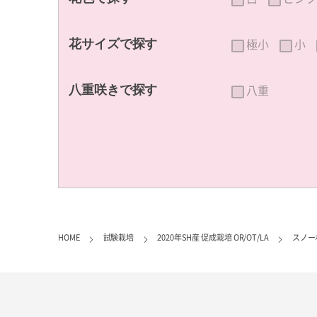
極小
小
花サイズで探す
八重
八重咲きで探す
HOME
試験栽培
2020年SH産 促成栽培 OR/OT/LA
スノー