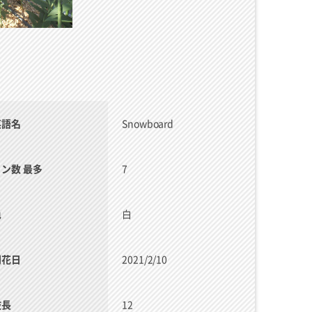
英語名
Snowboard
リン数 最多
7
色
白
開花日
2021/2/10
枝長
12