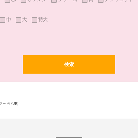
中
大
特大
ボード(八重)