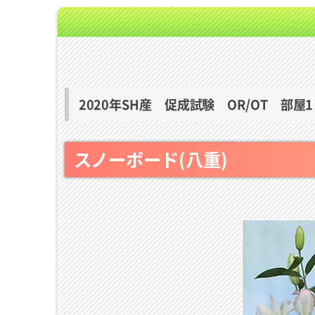
2020年SH産 促成試験 OR/OT 部屋1
スノーボード(八重)