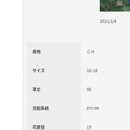
2021/1/4
産地
ＣＨ
サイズ
16-18
草丈
90
交配系統
ｵﾘｴﾝﾀﾙ
花直径
19