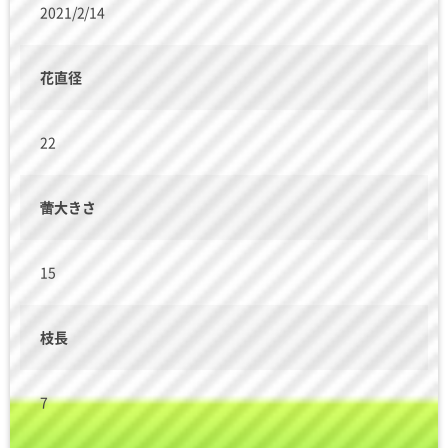
2021/2/14
花直径
22
蕾大きさ
15
枝長
7