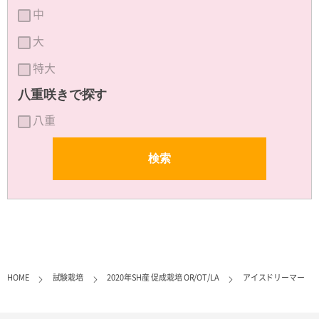
中
大
特大
八重咲きで探す
八重
HOME
試験栽培
2020年SH産 促成栽培 OR/OT/LA
アイスドリーマー