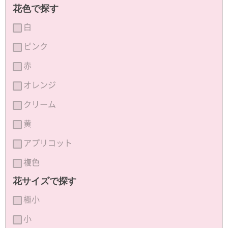
花色で探す
白
ピンク
赤
オレンジ
クリーム
黄
アプリコット
複色
花サイズで探す
極小
小