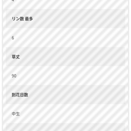
リン数 最多
6
草丈
90
到花日数
中生