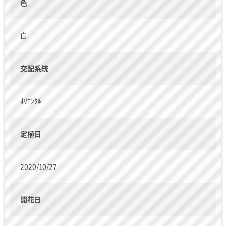
色
白
交配系統
ｵﾘｴﾝﾀﾙ
定植日
2020/10/27
開花日