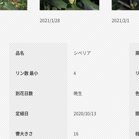
2021/1/28
2021/2/1
品名
シベリア
リン数 最小
4
到花日数
晩生
定植日
2020/10/13
蕾大きさ
16