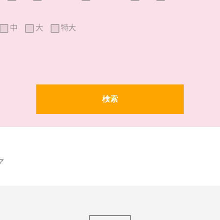
中
大
特大
ア