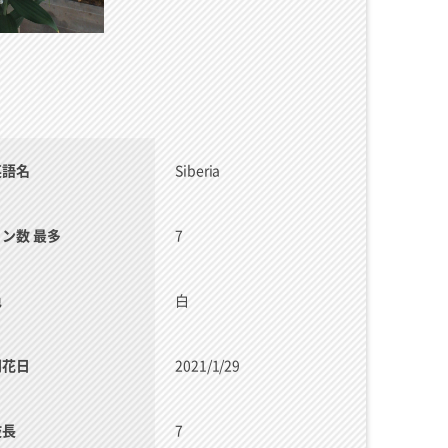
英語名
Siberia
リン数 最多
7
色
白
開花日
2021/1/29
枝長
7