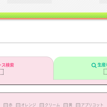
生産
ース検索
刷
赤
オレンジ
クリーム
黄
アプリコット