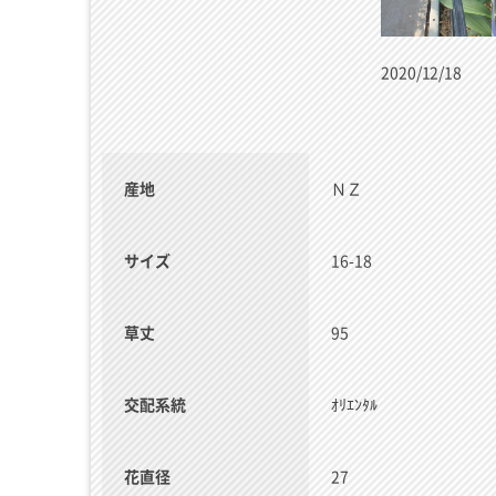
2020/12/18
産地
ＮＺ
サイズ
16-18
草丈
95
交配系統
ｵﾘｴﾝﾀﾙ
花直径
27