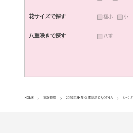
極小
小
花サイズで探す
八重
八重咲きで探す
HOME
試験栽培
2020年SH産 促成栽培 OR/OT/LA
シベリ