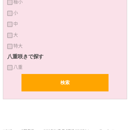
極小
小
中
大
特大
八重咲きで探す
八重