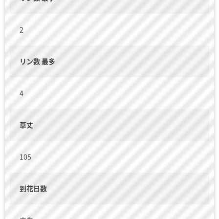
2
リン数 最多
4
草丈
105
到花日数