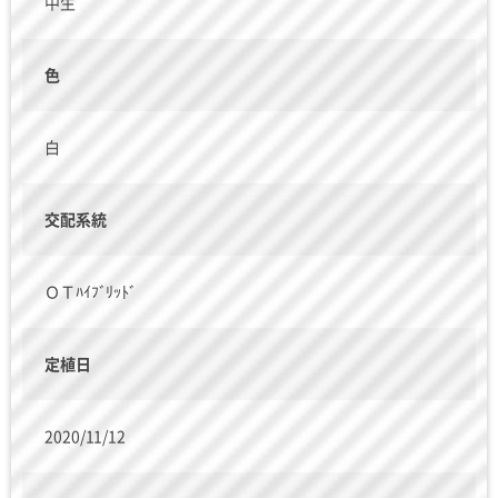
中生
色
白
交配系統
ＯＴﾊｲﾌﾞﾘｯﾄﾞ
定植日
2020/11/12