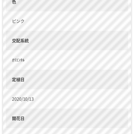
色
ピンク
交配系統
ｵﾘｴﾝﾀﾙ
定植日
2020/10/13
開花日