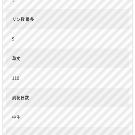
リン数 最多
9
草丈
110
到花日数
中生