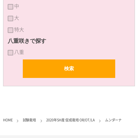
中
大
特大
八重咲きで探す
八重
HOME
試験栽培
2020年SH産 促成栽培 OR/OT/LA
ムンダーナ