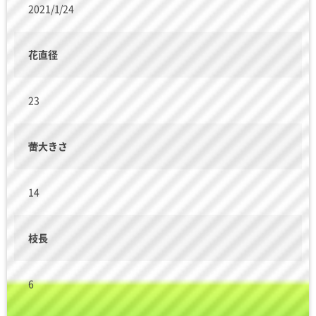
2021/1/24
花直径
23
蕾大きさ
14
枝長
6