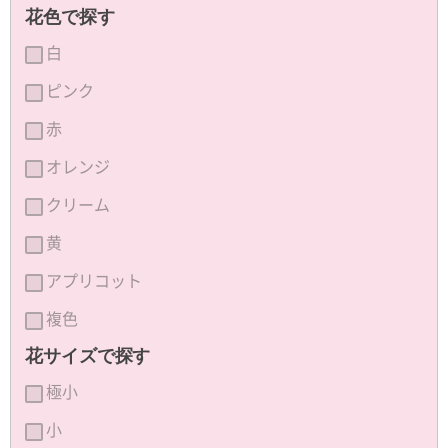
花色で探す
白
ピンク
赤
オレンジ
クリーム
黄
アプリコット
複色
花サイズで探す
極小
小