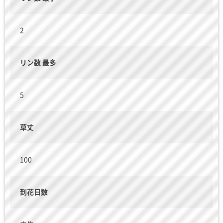
2
リン数 最多
5
草丈
100
到花日数