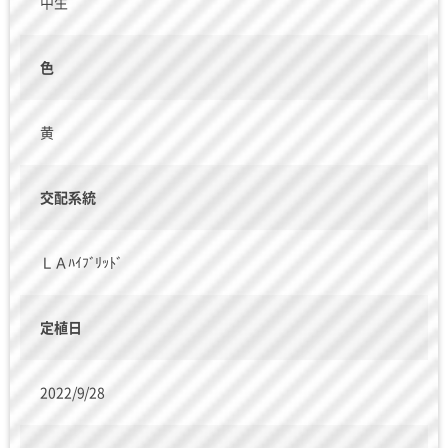
中生
色
黄
交配系統
ＬＡﾊｲﾌﾞﾘｯﾄﾞ
定植日
2022/9/28