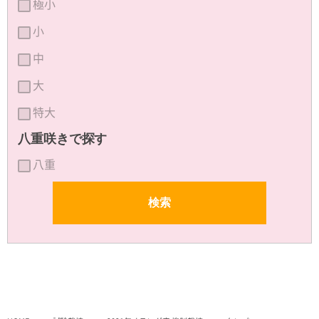
極小
小
中
大
特大
八重咲きで探す
八重