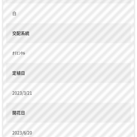
白
交配系統
ｵﾘｴﾝﾀﾙ
定植日
2023/3/21
開花日
2023/6/20