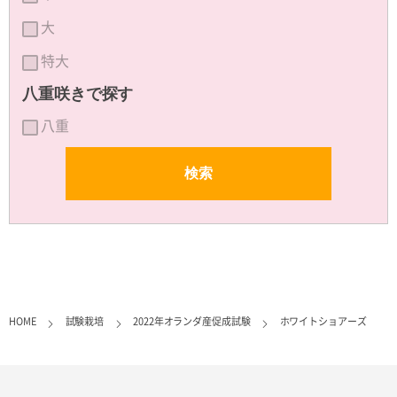
大
特大
八重咲きで探す
八重
HOME
試験栽培
2022年オランダ産促成試験
ホワイトショアーズ