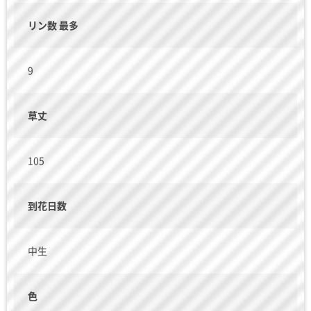
リン数 最多
9
草丈
105
到花日数
中生
色