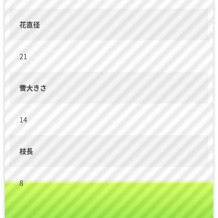
花直径
21
蕾大きさ
14
枝長
8