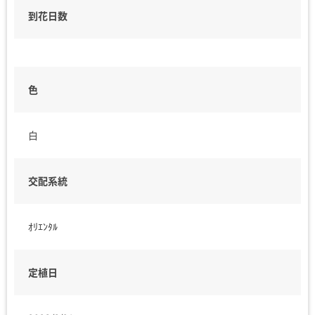
到花日数
色
白
交配系統
ｵﾘｴﾝﾀﾙ
定植日