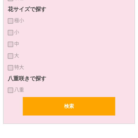
花サイズで探す
極小
小
中
大
特大
八重咲きで探す
八重