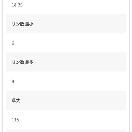
18-20
リン数 最小
6
リン数 最多
9
草丈
115