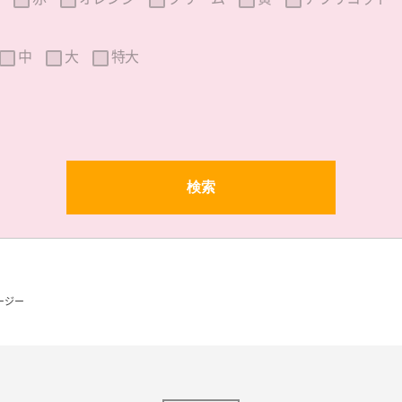
中
大
特大
ージー