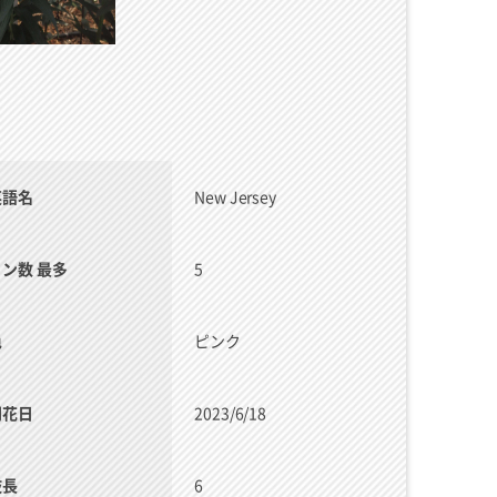
英語名
New Jersey
リン数 最多
5
色
ピンク
開花日
2023/6/18
枝長
6