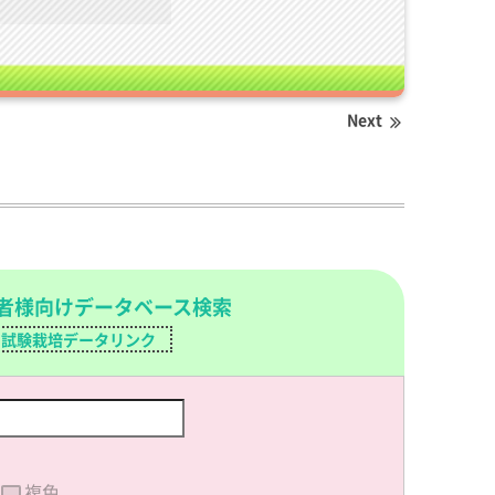
Next
者様向けデータベース検索
試験栽培データリンク
複色