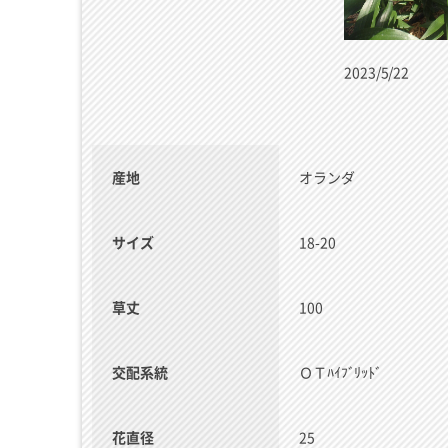
2023/5/22
産地
オランダ
サイズ
18-20
草丈
100
交配系統
ＯＴﾊｲﾌﾞﾘｯﾄﾞ
花直径
25