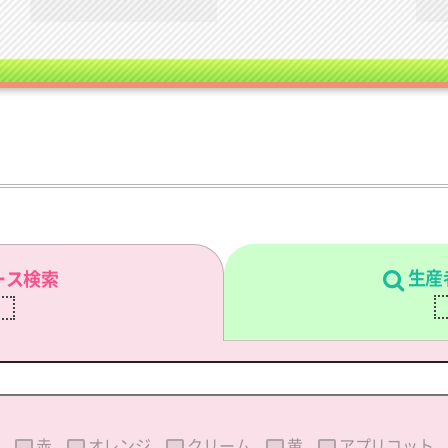
生産
ース検索
刷
赤
オレンジ
クリーム
黄
アプリコット