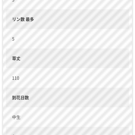
リン数 最多
5
草丈
110
到花日数
中生