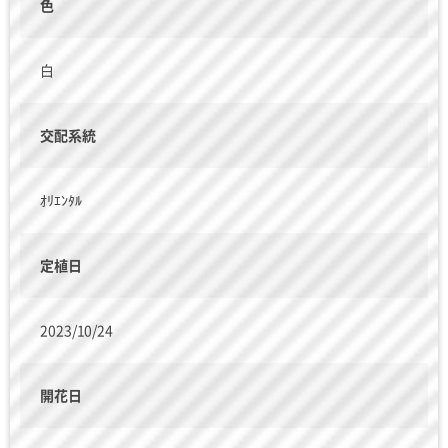
色
白
交配系統
ｵﾘｴﾝﾀﾙ
定植日
2023/10/24
開花日