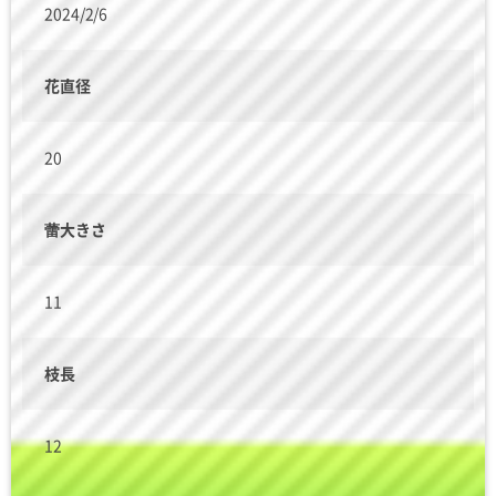
2024/2/6
花直径
20
蕾大きさ
11
枝長
12