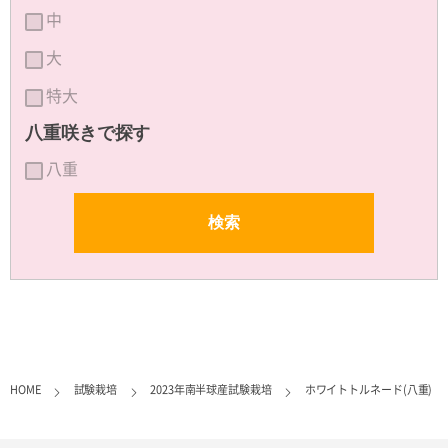
中
大
特大
八重咲きで探す
八重
HOME
試験栽培
2023年南半球産試験栽培
ホワイトトルネード(八重)