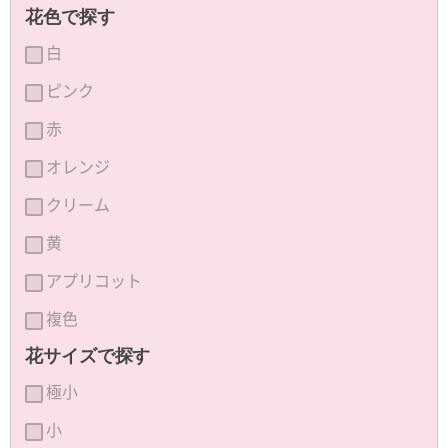
花色で探す
白
ピンク
赤
オレンジ
クリーム
黄
アプリコット
複色
花サイズで探す
極小
小