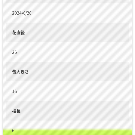
2024/6/20
花直径
26
蕾大きさ
16
枝長
6