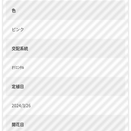
色
ピンク
交配系統
ｵﾘｴﾝﾀﾙ
定植日
2024/3/26
開花日