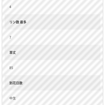
4
リン数 最多
7
草丈
85
到花日数
中生