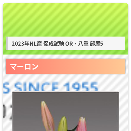
2023年NL産 促成試験 OR・八重 部屋5
マーロン