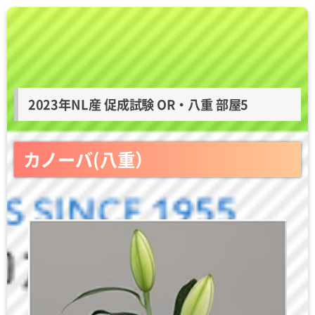
2023年NL産 促成試験 OR・八重 部屋5
カノーバ(八重）