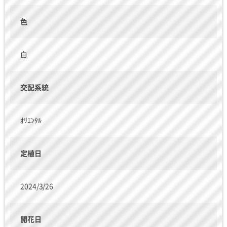
色
白
交配系統
ｵﾘｴﾝﾀﾙ
定植日
2024/3/26
開花日