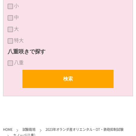
小
中
大
特大
八重咲きで探す
八重
HOME
試験栽培
2023年オランダ産オリエンタル・OT・鉄砲抑制試験
カノーバ(八重）