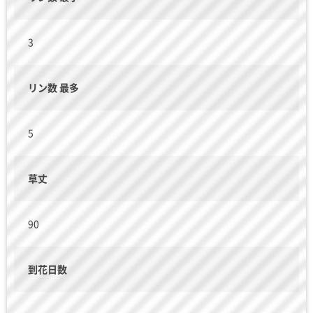
3
リン数 最多
5
草丈
90
到花日数