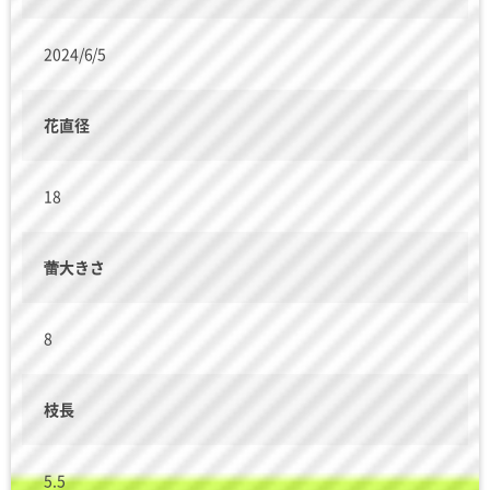
2024/6/5
花直径
18
蕾大きさ
8
枝長
5.5