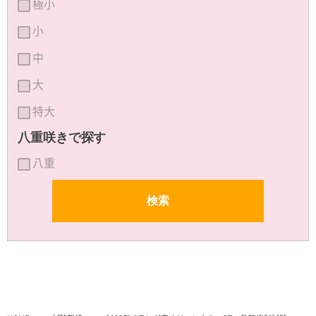
極小
小
中
大
特大
八重咲きで探す
八重