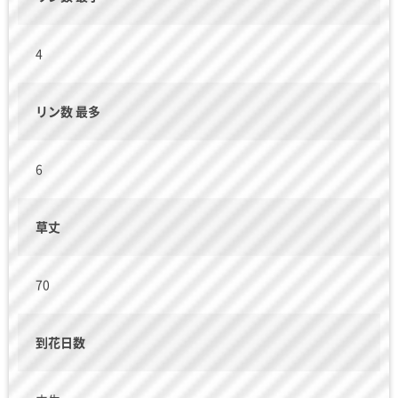
4
リン数 最多
6
草丈
70
到花日数