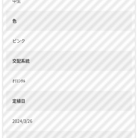
中生
色
ピンク
交配系統
ｵﾘｴﾝﾀﾙ
定植日
2024/3/26