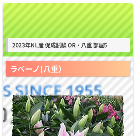
2023年NL産 促成試験 OR・八重 部屋5
ラベーノ(八重）