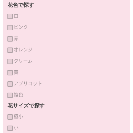
花色で探す
白
ピンク
赤
オレンジ
クリーム
黄
アプリコット
複色
花サイズで探す
極小
小