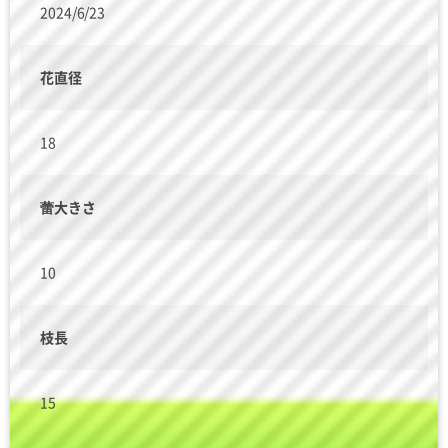
2024/6/23
花直径
18
蕾大きさ
10
枝長
15