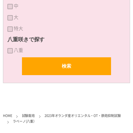
中
大
特大
八重咲きで探す
八重
HOME
試験栽培
2023年オランダ産オリエンタル・OT・鉄砲抑制試験
ラベーノ(八重）