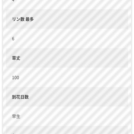
リン数 最多
6
草丈
100
到花日数
早生