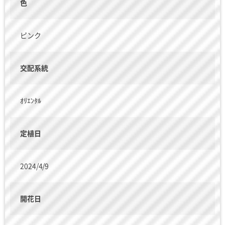
色
ピンク
交配系統
ｵﾘｴﾝﾀﾙ
定植日
2024/4/9
開花日