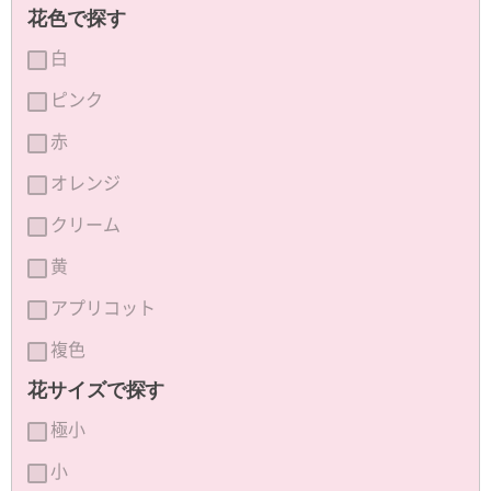
花色で探す
白
ピンク
赤
オレンジ
クリーム
黄
アプリコット
複色
花サイズで探す
極小
小