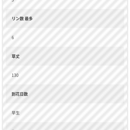
リン数 最多
6
草丈
130
到花日数
早生