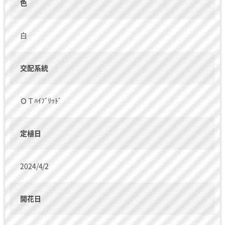
色
白
交配系統
ＯＴﾊｲﾌﾞﾘｯﾄﾞ
定植日
2024/4/2
開花日