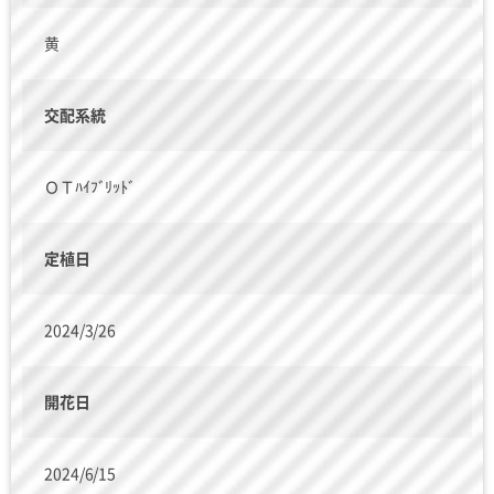
黄
交配系統
ＯＴﾊｲﾌﾞﾘｯﾄﾞ
定植日
2024/3/26
開花日
2024/6/15