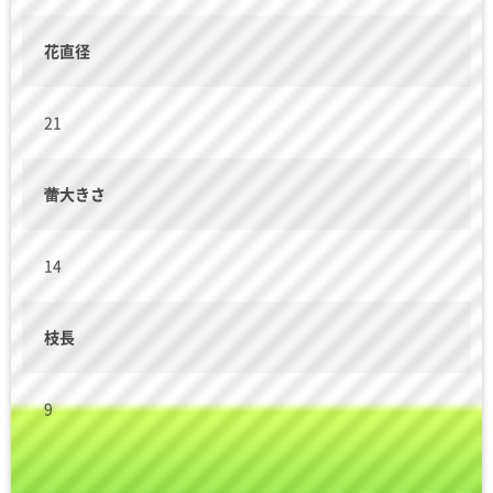
花直径
21
蕾大きさ
14
枝長
9