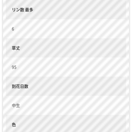
リン数 最多
6
草丈
95
到花日数
中生
色