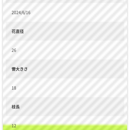
2024/6/16
花直径
26
蕾大きさ
18
枝長
12