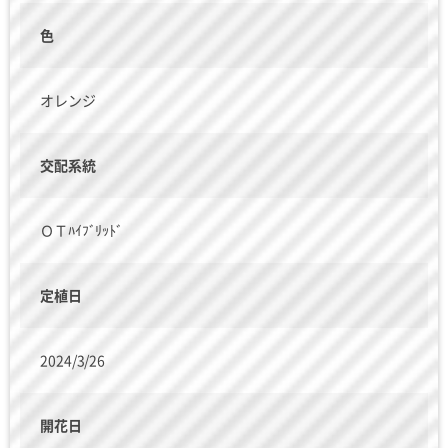
色
オレンジ
交配系統
ＯＴﾊｲﾌﾞﾘｯﾄﾞ
定植日
2024/3/26
開花日