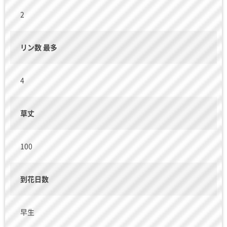
2
リン数 最多
4
草丈
100
到花日数
早生