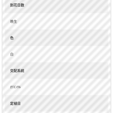
到花日数
晩生
色
白
交配系統
ｵﾘｴﾝﾀﾙ
定植日