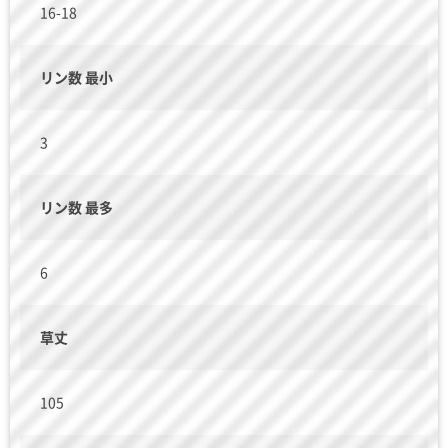
16-18
リン数 最小
3
リン数 最多
6
草丈
105