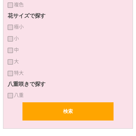
複色
花サイズで探す
極小
小
中
大
特大
八重咲きで探す
八重