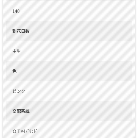
140
到花日数
中生
色
ピンク
交配系統
ＯＴﾊｲﾌﾞﾘｯﾄﾞ