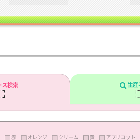
生産
ース検索
刷
赤
オレンジ
クリーム
黄
アプリコット