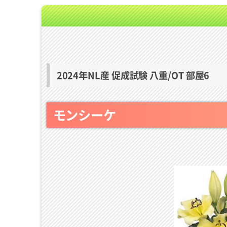
2024年NL産 促成試験 八重/OT 部屋6
モンシーケ