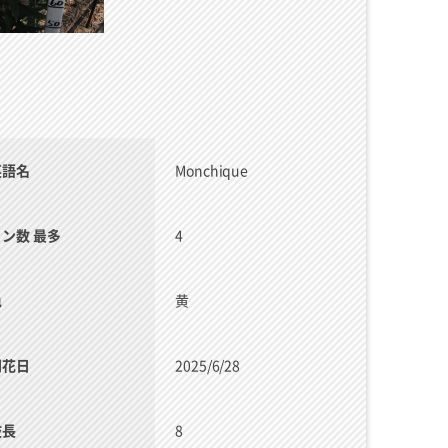
英語名
Monchique
リン数 最多
4
色
黄
開花日
2025/6/28
枝長
8