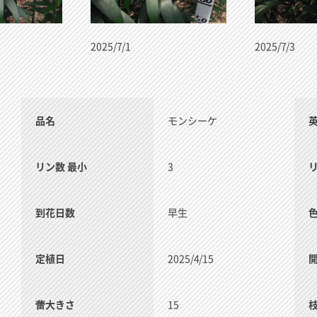
2025/7/1
2025/7/3
品名
モンシーケ
リン数 最小
3
到花日数
早生
定植日
2025/4/15
蕾大きさ
15