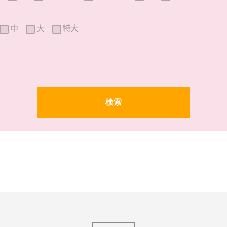
中
大
特大